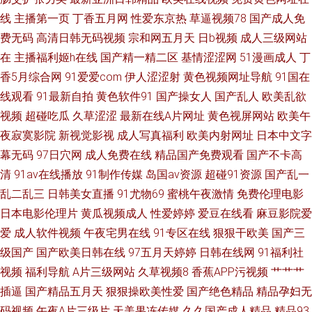
久久不卡 91成长人版网 国产VA在线 欧美亚州国产 一级AV片免费看
线
主播第一页
丁香五月网
性爱东京热
草逼视频78
国产成人免
费无码
高清日韩无码视频
宗和网五月天
日b视频
成人三级网站
在
主播福利姬h在线
国产精一精二区
基情涩涩网
51漫画成人
丁
香5月综合网
91爱爱com
伊人涩涩射
黄色视频网址导航
91国在
线观看
91最新自拍
黄色软件91
国产操女人
国产乱人
欧美乱欲
视频
超碰吃瓜
久草涩涩
最新在线A片网址
黄色视屏网站
欧美午
夜寂寞影院
新视觉影视
成人写真福利
欧美内射网址
日本中文字
幕无码
97日穴网
成人免费在线
精品国产免费观看
国产不卡高
清
91av在线播放
91制作传媒
岛国av资源
超碰91资源
国产乱一
乱二乱三
日韩美女直播
91尤物69
蜜桃午夜激情
免费伦理电影
日本电影伦理片
黄瓜视频成人
性爱婷婷
爱豆在线看
麻豆影院爱
爱
成人软件视频
午夜宅男在线
91专区在线
狠狠干欧美
国产三
级国产
国产欧美日韩在线
97五月天婷婷
日韩在线网
91福利社
视频
福利导航
A片三级网站
久草视频8
香蕉APP污视频
艹艹艹
插逼
国产精品五月天
狠狠操欧美性爱
国产绝色精品
精品孕妇无
码视频
午夜A片三级片
天美果冻传媒
久久国产成人精品
精品93