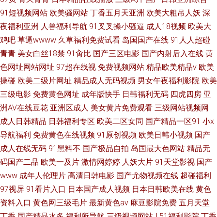
91短视频网站
欧美骚网站
丁香五月天亚洲
欧美大粗吊人妖
深
夜福利亚洲
人兽福利导航
91叉叉操小骚逼
成人18视频
欧美大
鸡吧
草逼wwww
久草福利免费试看
岛国国产在线
91人人超碰
青青
美女白丝18禁
91肏比
国产三区电影
国产内射后入在线
黄
色网址网站网址
97超在线视
免费视频网站
精品欧美精品v
欧美
操碰
欧美二级片网址
精品成人无码视频
男女午夜福利影院
欧美
三级电影
免费黄色网址
成年版快手
日韩福利无码
四虎四房
亚
洲AV在线豆花
亚洲区成人
美女黄片免费观看
三级网站视频网
成人日韩精品
日韩福利专区
欧美二区女同
国产精品一区91
小x
导航福利
免费黄色在线视频
91原创视频
欧美日韩小视频
国产
成人在线无码
91黑料不
国产极品自拍
岛国最大色网站
精品无
码国产二品
欧美一及片
激情网婷婷
人妖大片
91天堂影视
国产
www
成年人伦理片
高清日韩电影
国产尤物视频在线
超碰福利
97视屏
91看片入口
日本国产成人视频
日本日韩欧美在线
黄色
资料入口
黄色网三级毛片
最新黄色av
麻豆影院免费
五月天堂
丁香
国产精品水多
福利所导航
三级视频网站J
51福利影院
丁香