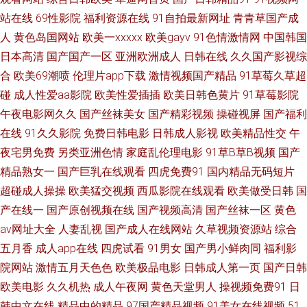
站在线
69性影院
福利资源在线
91自拍最新网址
青青草国产成
费mv 99精品自拍 国产精品人人操 欧美日韩第二站 青青草在线网 午夜剧院
人
黄色岛国网站
欧美一xxxxx
欧美gayv
91色情激情网
中国韩国
日本高清
国产国产一区
亚洲欧洲成人
日韩在线
久久国产影视综
91停停色网 激情网站 日本中文字幕MV 尤物激情在线 日韩精品欧美自拍 超
合
欧美69潮喷
伦理片app下载
激情视频国产精品
91草莓久草超
碰
成人性爱aa影院
欧美性爱插插
欧美日韩色黄片
91草莓影院
碰人兽世界 精品传媒 欧美成人福利精品 日韩无码影视城 91网站直接看 岛国
午夜电影网久久
国产丝袜美女
国产精彩视频
操碰视屏
国产福利
在线
91久久影院
免费日韩电影
日韩成人影视
欧美精品性交
午
青青草 狠狠撸视频大导航 麻豆一二区 人妖网站 亚洲影院老司机 99热福利
夜宅男免费
另类亚洲色情
家庭乱伦理电影
91草B草B视频
国产
成人午夜国产天堂 韩漫污污黄页 日韩av三级片 亚洲不卡一二三 91变态软件
精品熟女一
国产巨乳在线观看
四虎免费91
国内精品无码短片
超碰成人操操
欧美猛交视频
西瓜影院在线观看
欧美做受日韩
国
玖玖艹东京 欧洲色久 91岛国 福利社毛片 久久草2013 人人肏艹 午夜91影院
产在线一
国产原创视频在线
国产视频高清
国产丝袜一区
黄色
av网址大全
人妻乱视
国产成人在线网站
久草视频资源站
综合
91社区入口 国产精品1000 久草免费网址 青青91 婷婷五月天亚洲 影音先锋
五月香
成人app在线
四虎试看
91男女
国产男小鲜肉同
福利影
院网站
激情五月天色色
欧美极品电影
日韩成人第一页
国产日韩
黄区 黑丝91视频 欧美性爱com 伊人男人天堂 97cao操 国产熟女一区三区 久
欧美电影
久久机热
成人午夜网
黄色天堂男人
操视频免费91
日
韩中文在线
精品中的精品
97国产精品视频
91美女在线视频
51
久国产乱子 少妇影院在线 最新浮力网址公 岛国视频在线 九九福利电影 欧美