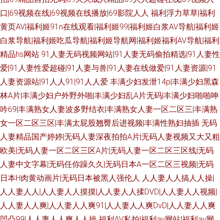
口|69视频在线|69视频在线播放|69影院人人
福利浮力草草|福利
黄页AV|福利姬91n在线观看|福利姬99|福利姬白浆AV导航|福利姬
白浆导航|福利姬吃瓜导航|福利姬导航网|福利姬福利AV导航|福利
精品hs网站
91人妻无码视频网站|91人妻无码偷拍精选|91人妻性
爱|91人妻性爱超碰|91人妻与兽|91人妻在线做爱|91人妻资源|91
人妻资源站|91人人91|91人人爱
丰满少妇发泄14p|丰满少妇黑森
林A片|丰满少妇户外野外啪|丰满少妇乱A片无码|丰满少妇啪啪呻
吟69|丰满熟女人妻波多野结衣|丰满熟女人妻一区二区三|丰满熟
女一区二区三区|丰满太屁股翘臀后进视频|丰满性熟妇抽插
无码
人妻精品国产婷婷|无码人妻深夜拍拍A片|无码人妻视频又大又粗
欧美|无码人妻一区二区三区A片|无码人妻一区二区三区线|无码
人妻中文字幕|无码任你躁久久|无码日本A一区二区三视频|无码
日本H肉黄动画片|无码日本被黑人强伦人
人人妻人人搞人人操|
人人妻人人|人人妻人人摸摸|人人妻人人揉DVD|人人妻人人视频|
人人妻人人爽|人人妻人人爽91|人人妻人人爽DvD|人人妻人人爽
凹凸99|人人妻人人爽人人操
福利AV私拍|福利av网站|福利av网