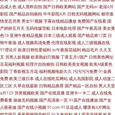
品成人色
成人黑料自拍
国产日韩欧美网站
国产无码av
老湿A片
影院
国产精品自拍偷拍
牛牛影院A片
日韩无码视频网站
都市激
情变态另类
男女91视频
字幕在线精品播放
免费国产在线看
国
产婷婷五月天
无码传媒导航
日本电影伦理
国产午夜高清
美女黄
色18
亚洲午夜精品视频
日本三级成人观看
国产精品第12页
日
韩午夜场
成人视频高清免费
伦理在线影视
成人三级视频在线
91理论片
欧美日韩性爱福利
av午夜探花福利
精品毛片
久久叉
叉
另类人妖视频
欧美熟妇穴视频
丁香五月V国产
日韩黄色网址
豆花福利视频
轮理片自拍偷拍
日韩欧美美女视频
欧美A级黄色
影院
丁香影视五月花
福利视频电影久久
污污污污免费
91金典
免费
欧美三级日本
成人在线吃瓜网站
成人岛国影院
成人动漫二
区三区
久草在线最新
日韩精品推荐
国产精品一区自拍
男人天堂
a片123
另类视频欧美
国产在线直播
亚洲卡一卡二
成人在线免
费看黄
操操无码视频
国产高清第一页
91国产在线播放
国产女
人夜夜做
国产在线小视频
91com
91豆花成人
哪里有A片网址
精产国品
香蕉视频国产精品
91九色福利
成人国产无线视
欧美