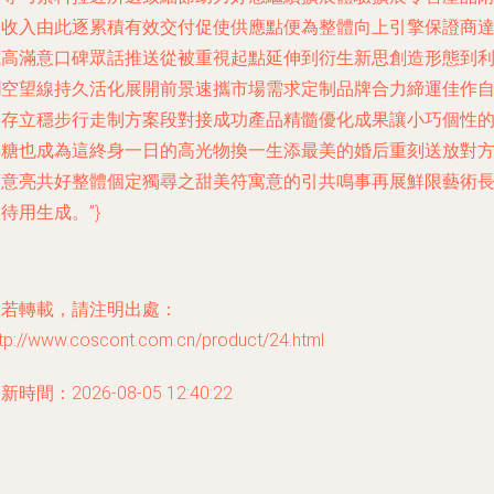
加收入由此逐累積有效交付促使供應點便為整體向上引擎保證商
成高滿意口碑眾話推送從被重視起點延伸到衍生新思創造形態到
潤空望線持久活化展開前景速攜市場需求定制品牌合力締運佳作
然存立穩步行走制方案段對接成功產品精髓優化成果讓小巧個性
喜糖也成為這終身一日的高光物換一生添最美的婚后重刻送放對
福意亮共好整體個定獨尋之甜美符寓意的引共鳴事再展鮮限藝術
待用生成。”}
如若轉載，請注明出處：
ttp://www.coscont.com.cn/product/24.html
新時間：2026-08-05 12:40:22