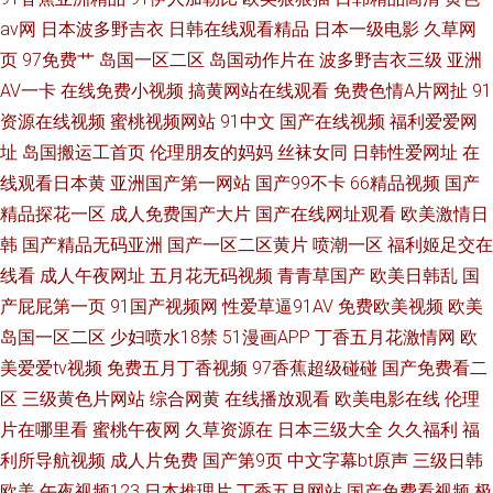
av网
日本波多野吉衣
日韩在线观看精品
日本一级电影
久草网
页
97免费艹
岛国一区二区
岛国动作片在
波多野吉衣三级
亚洲
AV一卡
在线免费小视频
搞黄网站在线观看
免费色情A片网扯
91
资源在线视频
蜜桃视频网站
91中文
国产在线视频
福利爱爱网
址
岛国搬运工首页
伦理朋友的妈妈
丝袜女同
日韩性爱网址
在
线观看日本黄
亚洲国产第一网站
国产99不卡
66精品视频
国产
精品探花一区
成人免费国产大片
国产在线网址观看
欧美激情日
韩
国产精品无码亚洲
国产一区二区黄片
喷潮一区
福利姬足交在
线看
成人午夜网址
五月花无码视频
青青草国产
欧美日韩乱
国
产屁屁第一页
91国产视频网
性爱草逼91AV
免费欧美视频
欧美
岛国一区二区
少妇喷水18禁
51漫画APP
丁香五月花激情网
欧
美爱爱tv视频
免费五月丁香视频
97香蕉超级碰碰
国产免费看二
区
三级黄色片网站
综合网黄
在线播放观看
欧美电影在线
伦理
片在哪里看
蜜桃午夜网
久草资源在
日本三级大全
久久福利
福
利所导航视频
成人片免费
国产第9页
中文字幕bt原声
三级日韩
欧美
午夜视频123
日本推理片
丁香五月网站
国产免费看视频
极