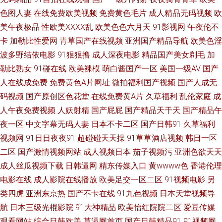
色图人妻
在线免费欧美视频
免费黄色毛片
成人精品无码视频
欧
麻豆传媒 日韩中文在线观看 亚洲另类校园 91做爱视频 黑人另类AV 欧美性爱
美午夜极品
性欧美ⅩⅩⅩⅩ乱
欧美色色六月天
91影视网
午夜伦不
卡
加勒比性爱网
青草国产在线视频
亚洲国产精品导航
欧美色淫
快播 日韩男女艹 午夜激情福利AV 东京热15p 免费成人A片色图 微拍福利11
波多野结依电影
91狠狠撸
成人深夜电影
精品国产美女剃毛
加
勒比熟女
91碰在线
欧美裸模
萌白酱国产一区
美国一级AV
国产
91熟女热 超碰人人草108 护士AV采精AV 麻豆小视频 三级片网卡 91国产精
人在线成免费
免费黄色A片网址
微拍福利国产视频
国产人成无
码视频
国产原创区色花堂
在线免费黄A片
久草福利
乱伦家庭
成
品 操碰porn 狠狠撸日日操 老司机激情影院 人人操夜夜爽 天天操B视频 成人
人午夜免费视频
人妖射精
国产屁屁
国产精品天干天
国产精品午
九草视频 黄色三级片视频 麻豆毛片网站 欧美另类视频 日韩另类欧美 香蕉网
夜一区
中文字幕无码人妻
日本不卡二区
国产日韩91
久草福利
视频网
91日日夜夜91
超碰碰天天操
91草草酒店视频
韩日一区
站在线 91大神调教偷偷 ts人妖av 丰满少妇AV 五月天性福网 91深夜福利一区
二区
国产激情视频网站
成人视频日本
茄子视频污
亚洲色欲天天
成人丝瓜视频下载
日韩逼网
精东传媒入口
黄wwww色
香港伦理
大香蕉55 国产一页 老司机精品导航 三级网址在线播放 亚洲性爱另类 91性生
电影在线
成人影院在线播放
欧美足交一区二区
91视频电影
另
类四虎
亚洲东京热
国产不卡在线
91九色视频
日本天堂视频导
活剧场 成人电影国产MV 久久大香一本AV 欧美一本道 日韩亚欧特 性网站在
航
日本三级光棍影院
91大神精品
欧美怡红院院二区
爱豆传媒
线观看视 在线色图 国产合集 久久丁香香蕉 欧美成人色 日本鲁丝亚洲 天美免
观看网站
综合日韩欧美
草逼网首页
国产日韩精品91
91视频网