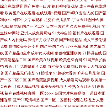
综合在线观看
国产免费一级片
福利视频资源站
成人午夜在线观
产精精 麻豆狼人伊人 成人网站入口 大香蕉五月丁香 国产精品第八页 韩国操
看
欧美图片在线观看
在线观看h视频
国产a级0
变性人妖
国产福
利永久
日韩中文字幕观看
足交在线播放91
丁香五月色网站
黄
逼片 狼友深夜福利 日本韩国颜射 午夜影院色 无码视频一二三区 日韩轮理
色3级抢网站
国产一区二区
日本一级婬片
久久免费手机视频
学
生妹Av网站
亚洲人成免费网站
91大神自拍
福利片在线观看
国
91大神3p 97人妻碰碰碰 国产av性爱网 久久草超碰 日韩无码观 午夜影院
产成人内射无码
激情五月极品婷婷
国产剧情精品
成人三级伦理
6018 69欧美 AV淘宝久久 三级网做爱 国产视频第20页 人人操热超碰 天天综
免费
偷怕欧美亚州图片
国产AV国产AV
97亚洲精华液
国内精自
线
国产精品3级片
成年女人视频
狠狠撸亚洲欧美
91操碰在线
国
合色图 成人AV资源站 欧美A片视频 91先生大战琪琪 精品国产乱码久久 欧美
产高清精品二区
国产欧美在线视频
欧美色综合网
91国产自拍偷
拍
香蕉911
花蝴蝶看片免费
白丝美女免费网站
欧美女人与动物
午夜激情影院 午夜国产福利看片 3级片第一页 97人人爽 欧美一区二区蜜桃
交
国产精品无码电影
91插插库
97超碰大香蕉
户外自慰影院
国
产一区二区二区
国产偷窥盗摄视频
成人动漫网站观看
欧美第一
91做爱视频 AV大香蕉 91小視頻 韩日欧美好看剧 欧美曰曰 欧美性交综合网
页夜夜
91成人精品视频
蜜桃爱爱视频
乱伦熟女五月天
91香蕉
视
福利在线视频直播
一区xxxxx
岛国大片免费视频
一道日本亚
站 久久国产精品四虎 黄色福利导航 大香蕉精品国 亚洲色图导航 97超碰免费
洲香蕉
国产91高清精品
国产一区二区福利
伦理在线播放
人妻
公开 肏屄论坛 韩国激情视频网站 蜜臀网站91 97人人 国产精品九九的 久久
无码精品
91自拍在线观看
国产一级片内射
夜夜骑青青草
欧美