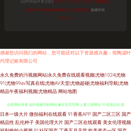
COPYRIGHT © 2026
WWW.COSCONT.COM.CN
婚禮用品
蘇州米子花嫁婚慶禮儀有限公司
婚禮用品
版權所有
SITEMAP
感谢您访问我们的网站，您可能还对以下资源感兴趣：馆陶滤叶
代理记账有限公司
永久免费的污视频网站|永久免费在线观看视频|尤物1024|尤物
91|尤物99av写真在线|尤物AV天堂|尤物超碰|尤物福利导航|尤物
精品午夜福利视频|尤物精品
网站地图
日本一级大片
微拍福利在线观看
91香蕉APP
国产二区三区
国产
国内熟女视频 99超碰大香蕉 ab片免费观看 www操C〇M 国产网址一区 成人
精品性
乱伦种子
美国伦理大片
国产二区在线观看
美女伦理视频
自慰网站香蕉 福利视频导航网站 麻豆首页官网 人妻三级网址 99资源总站 国
福利偷拍小视频
91社区国产
丁香五月天堂
欧美变态一区
国产