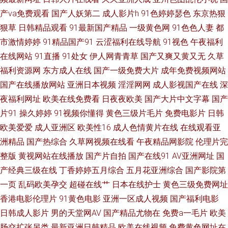
毛片 综合爱爱 超碰97在线草 黄色AV激情影院 欧日韩一本道 午夜欧美伦 国
产va免费观看
国产人妖第二
成人影片h
91色婷婷瑟色
东京热狠
产色资源 三级东京热 91大神在线看 国产精品日韩 欧韩午夜视频 无码av观看
狠草
日韩精品观看
91最新国产精品
一级黄色网
91色色人妻
都
市激情婷婷
91精品国产91
云涩福利在线导航
91视色
午夜福利
韩国 AV淫网 韩国无码伦理 青青伊人网 亚洲十八岁黄色片 福利天堂91 男人
在线网站
91直播
91处女
伊人网青青草
国产又爽又黄又无
久草
福利资源网
东方成人在线
国产一级免费大片
成年免费视频网站
的天堂色导航 五月丁香婷成人网 91这里 国产精品草草 日本欧美色图 91成人
国产在线播放网站
亚洲日本视频
淫淫网网
成人影视国产在线
深
夜福利网址
欧美在线免费看
日夜夜欧美
国产大片中文字幕
国产
蜜桃在线 成人剧场www 老司机你懂得网站 在线看香蕉视频 成人又大又黄免
片91
操久婷婷
91视频你懂得
黄色三级片毛片
免费电影片
日韩
欧美爱爱
成人亚洲区
欧美性16
成人色情黄片在线
在线观看亚
费 另类第一页 五月天肏屄网 97国产 国产人妖网站 欧美一级韩国日本 亚洲
洲精品
国产热综合
久草网视频在线看
午夜精品网影院
伦理片完
午夜激情网站 成人午夜伦理 男人av资源在线 午夜男人诱惑av www日本色 极
整版
黄视网站在线播放
国产片自拍
国产在线91
AV亚洲网址
国
产经典三级在线
丁香婷婷五月综合
五月花亚洲综合
国产影院第
品网黄 日韩电影中文字幕 91电影双飞 第一福利色导 丝袜后入老师91 99精
一页
乱码欧美孕交
超碰在线艹
日本在线护士
黄色三级免费网址
香港电影伦理片
91黄色电影
亚洲一区成人视频
国产福利电影
品视频在线 青青艹大香蕉 免费观看91视频 日韩欧美中文 国产盗摄1区 精品
日韩成人影片
男的天堂网AV
国产精品尤物在
免费a一毛片
欧美
肠交扩张另类
最新亚洲日韩精品
欧美在线视频
免费黄色网址在