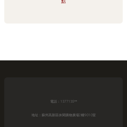
點
電話：1377135**
地址：蘇州高新區休閑購物廣場2幢9010室