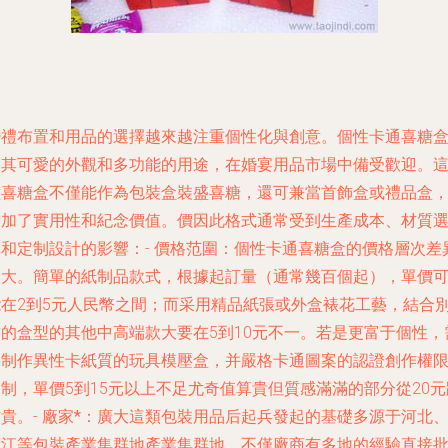
婚禮布置和用品的選擇越來越注重個性化與創意。個性卡通喜糖
因其可愛的外觀和多功能的用途，在婚宴用品市場中備受歡迎。
種喜糖盒不僅能作為包裝盒裝盛喜糖，還可兼當首飾盒或禮品盒
增加了實用性和紀念價值。價因此格式通常受到生產成本、材質
擇和定制設計的影響：-
價格范圍
：個性卡通喜糖盒的價格層次差
較大。簡單的紙制品款式，根據起訂量（通常幾百個起），單價
能在2到5元人民幣之間；而采用精品紙張或外盒裱花工藝，結合
致的盒型的其他中高端款大要在5到10元不一。若是更富于個性，
要制作異性卡紙質的玩具模壓盒，并嚴格卡通圖案的認證創作權
制，單價5到15元以上不足尤奇值算貴但質感滿滿的部分從20元
貴。-
廠家*：廣大這類包裝用品后起兵發起的基礎多源于河北
浙江等包裝產業集群地產業集群地。不僅廠商有多地的經驗直接