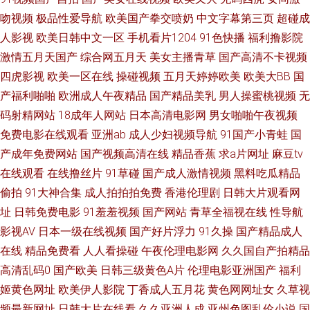
吻视频
极品性爱导航
欧美国产拳交喷奶
中文字幕第三页
超碰成
精品在线 人妖一级片 黑人另类AV 日本户外激情 91传媒网页播放 岛国免费小
人影视
欧美日韩中文一区
手机看片1204
91色快播
福利撸影院
激情五月天国产
综合网五月天
美女主播青草
国产高清不卡视频
电影 久久九九 日韩理论在线 一区二区av 不卡综合21 狠狠撸成人在线 欧美
四虎影视
欧美一区在线
操碰视频
五月天婷婷欧美
欧美大BB
国
产福利啪啪
欧洲成人午夜精品
国产精品美乳
男人操蜜桃视频
无
日AB 91操操操操操操 福利导航第一 玖玖资源总站 日韩免费色情网址 亚洲
码射精网站
18成年人网站
日本高清电影网
男女啪啪午夜视频
免费电影在线观看
亚洲ab
成人少妇视频导航
91国产小青蛙
国
乡村午夜剧场 AV伦理电影院 国产福利久久精品 老司机精品91 午夜色口导航
产成年免费网站
国产视频高清在线
精品香蕉
求a片网址
麻豆tv
在线观看
在线撸丝片
91草碰
国产成人激情视频
黑料吃瓜精品
AV性爱久 国产午夜免费不卡 人妻导航av 亚洲妞妞综合网 99在线视频福利 国
偷拍
91大神合集
成人拍拍拍免费
香港伦理剧
日韩大片观看网
产TS 男人天堂资源网 丝袜少妇足交 97自拍在线 黄色免费网站看片 色色国产
址
日韩免费电影
91羞羞视频
国产网站
青草全福视在线
性导航
影视AV
日本一级在线视频
国产好片浮力
91久操
国产精品成人
传媒 91手机视频 丰满人妻一区二区 久久情爱网 少妇日皮 91传媒免费网站
在线
精品免费看
人人看操碰
午夜伦理电影网
久久国自产拍精品
高清乱码0
国产欧美
日韩三级黄色A片
伦理电影亚洲国产
福利
成人AV天堂影视 欧美色图日本 69超碰在线 操逼福利社 九一一区二区 日韩毛
姬黄色网址
欧美伊人影院
丁香成人五月花
黄色网网址女
久草视
频最新网址
日韩大片在线看
久久亚洲人成
亚州色图乱伦小说
国