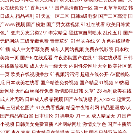
女在线免费
91香蕉污APP
国产高清自拍一区
第一页草草影院
韩
日成人
精品福利
91天堂一区二区
日韩a级电影
国产二区高清
国
产www视频
国产粉嫩
国产男女猛视频
91社在线看
欧美日韩黄
色片
变态另态另类2
91李宗精品
黑丝袜自慰喷水
乱伦五月
国产
无码网站
三级无毒免费
青青草51
91丝袜在线
91九色在线观看
91插
成人中文字幕免费
成年人网站视频
免费在线影院
日本欧
美第一页
国产ts在线观看
午夜影院国产在线
91操在线观看
日韩
在线播放视频
成人大片一级天天
内射性爱网址大全
欧美社区第
一页
欧美在线视频播放
91视频污污污
超碰在线公开
AV蜜桃吃
瓜
日本欧美在线看
国产精选免费视频
国产精品91视频
69热最
新网址
无码白丝强行免费
激情影院日韩
久草123
福利欧美在线
成人片无码
日韩成人极品视频
国产在线诱惑
乱人xxxxx
超黄无
码
三级黄色图片
91免费看视频
精品午夜福利网
精品亚洲成a人
国产精品萌白酱
日本理论
91操电影
91一区
成人精品无
91国产
小视频
日韩美女免费直播
A片网站网址
激情文学色
国产主播第
37页
青久青青
日本精品在线播放
三级A片
国产日韩亚洲综合