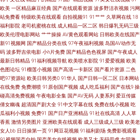
欧美
一区精品麻豆经典
国产在线观看资源
波多野洁衣视频
污网
日韩群p 婷婷色色五月天 在线视频国产91 97干少妇 久久精品在这里 日韩熟
站免费看
特级欧美在线观看
自拍视频91
91艹艹
久草网在线
18
福利影院
老司机蜜桃在线
成人精品一区二区
韩日爆乳无码三级
女视屏 91cn视频 99热99热 香蕉福利导航 97超碰97 东京热福利导航 久草社
欧美伦理电影网站
艹艹操操
AV黄色观看网站
日韩欧美在线国产
新91视频网
国产精品分类在线
97午夜福利视频
岛国AV动作无
区在线观看 日本污网站 99热草 九九月老司机 日日曹干 91大神视频免费 成
码
波多野吉依电影
小h片免费
国产精品色色视屏
国产午夜成人
最新日韩精品
91福利视频导航
欧美喷水影院
91爱爱视频
欧美
人超碰自拍 黄色小说视频网址 欧美亚洲国产另类 四虎音影 中文字幕六区
色图论坛
91榴莲小视频
国产高清一卡新区
国产看片资源
二色
avtt五月婷婷 另类视频专区 日韩欧美自拍 综合另类视频图 超碰人人玩 极品
吧97资源站
欧美日韩另类0
91华人
国产日韩一区二区
日本网站
在线免费
免费潮喷
91原创国产视频
成人吃瓜福利
国产在线9
操
色色影院 久久人人香蕉热 av成人射 福利网av 美女午夜私人影院 午夜剧场性
碰高清免费视频
午夜电影全集
国产AV无码
人妻系列
爱豆传媒
倩女幽魂
超清国产剧大全
91中文字幕在线
免费在线小视频
吃
爱 抖阴91网址 久草资源色 天天插天天操 91老熟女视频 超碰人人妻 狠狠久
瓜福利小视频
免费91
国产日产亚洲精品
91社在线高清
人人草
香蕉
激情另类图片
亚洲欧美在线观看
成人三级成人三级
欧美老
久 人妖免费网站 亚洲变态性爱网 91在线网 黄页网站日韩 99香蕉性爱 成人
女人bb
日日操第一页
91网豆花视频
91福利剧场
免费影视观看
91视频国产自拍
国产美女在线视频
欧美又大
无码四虎
女同激
三级黄色网 欧美天天激情 欧洲TV一区 人人操人人爽爽 91超碰资源 国产麻豆