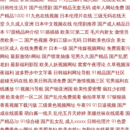
日韩性生活片
国产伦理剧
国产精品无套无码
成年人网站免费
国
产精品1000
91九色在线视频
日本伦理片在线
三级无码在线天
堂
久久成人亚洲
日本中文视频在线
伦理剧推荐
国产成人精品日
本
97甜桃品种介绍
91插插插
欧美SE第二页
毛片内射女
激情另
类欧美一二
国产色视频
孕妇三级av无码
日韩欧美色综合
美女
社区成人
在线免费看片
日本一级
国产传媒视频网站
免费观看污
网站
最新激情h网站
国产喷浆抽搐
宅男久久国产精品
国产乱肥
老妇
最新福利影院
欧美人妖视频网站
窝窝午夜理论
久草视频深
夜福利
波多野步中文字幕
日韩福利网址导航
91精品国产社区
超碰无码在线
欧美日韩高清免费
国产激情视频三区
宅男福利在
线播放
91视频污导航
国产啪亚洲国
欧美性爱密臀
疯狂少妇喷
潮
欧美肏屄一区二区
国产乱伦免费观看
偷拍草草草
97狠狠插
香蕉视频下载污版
三级黄色视频网址
午夜99
91日逼视频
国产
成在线观看
萌白酱一线天
乱伦五月天婷婷
美腿丝袜在线观看
国
产精品3p
91综合碰
国产乱女乱
成人xxxxx
日韩伦理片
91色爱
免费黄色av网址
欧美肥老妇
欧美在线tv
加勒比在线视屏
国产美