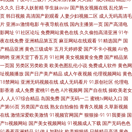
久久久
日本人妖射精
学生妹avav
国产熟女视频在线
乱伦第一
页
韩日视频
高清国产剧观看
人妻少妇视频二区
成人无码高清毛
片
亚洲av激情电影
午夜导航在线
国内主播第一页
国产高清电
影网址
91社区论坛
免费网站黄色在线
久久偷拍高清亚洲
91午
夜在线免费
亚洲精品第五页
麻豆网站在线观看
91精选国产
国
产精品亚洲
黄色三级成年
五月天婷婷爱
国产不卡小视频
AV色
哟哟
亚洲天堂丁香五月
91社网
美女视频黄全免费
国产精品第
一页国
另类区另类欧美
欧美色图乱伦小说
免费成人软件
黄色网
址视频播放
国产日产美产精品
成人午夜视频
伦理视频网站
黄色
18禁网站
亚洲无码视频在线
成人无码看片
91原创社区
伦理电
影香港
成人免费
蜜桃91色色
A片视频网
国产自在线
操欧美老女
人
人人97综合精品
岛国免费
国产无码一二
蜜桃tv网站入口
国
产第66页
另类国产在线
熟女自拍偷拍
青青久视频
久草新视频
在线
激情深爱欧美激情
91视频官网国产
狠狠操-91
91我要操
国
产ts视频网站
国产美女视频网站
91视频成人下载
国产无码色色
91香蕉亚洲精品
91伊人加勒比
欧美狠狠插
日韩精品高清
黄色