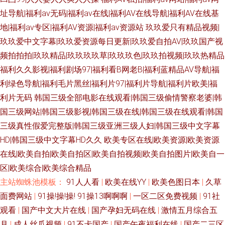
址导航|福利av无码|福利av在线|福利AV在线导航|福利AV在线基
地|福利av专区|福利AV资源|福利av资源站
玖玖爱只有精品视频|
玖玖爱中文字幕|玖玖爱资源每日更新|玖玖爱自拍AV|玖玖国产视
频拍拍拍|玖玖精品|玖玖玖玖草|玖玖玖色|玖玖拍视频|玖玖热精品
福利久久影视|福利剧场97|福利看B网老B|福利蓝精品AV导航|福
利绿色导航|福利毛片黑丝|福利片97|福利片导航|福利片欧美|福
利片无码
韩国三级全部电影在线观看|韩国三级偷情警察老婆|韩
国三级网站|韩国三级影视|韩国三级在线|韩国三级在线观看|韩国
三级真性假爱完整版|韩国三级亚洲三级人妇|韩国三级中文字幕
HD|韩国三级中文字幕HD久久
欧美专区在线|欧美资源|欧美资源
在线|欧美自拍|欧美自拍区|欧美自拍视频|欧美自拍图片|欧美自一
区|欧美综合|欧美综合精品
主站蜘蛛池模板：
91人人看
|
欧美在线YY
|
欧美色图日本
|
久草
面费网站
|
91操!操!操! 91操13啊啊啊
|
一区二区免费视频
|
91社
观看
|
国产中文大片在线
|
国产孕妇无码在线
|
激情五月综合五
月
|
成人丝瓜视频
|
91不卡国产
|
国产午夜福利在线
|
国产二三区