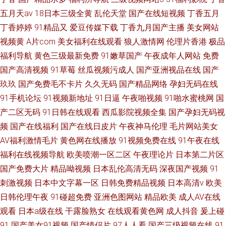
五月天av
18日本三级全黄
乱伦天堂
国产在线短视频
丁香五月
丁香婷婷
91精品又
爱豆传媒下载
丁香九月国产主播
美女网站
视频黄
A片com
美女福利在线观看
狼人激情网
伦理片香港
极品
福利导航
黄色三级最新免费
91嫩草国产
午夜成年人网站
免费
国产高清视频
91草莓
丝瓜视频污成人
国产亚洲视品在线
国产
玖玖
国产免费毛不卡片
久久无码
国产精品网络
孕妇无码在线
91手机论坛
91视频新地址
91日逼
午夜啪视频
91啪水蜜桃网
国
产二区无码
91日韩在线观看
西瓜影院视频全集
国产孕妇无码视
频
国产在线福利
国产在线日皮片
午夜神马伦理
毛片网站美女
AV福利激情毛片
黄色网在线播放
91视频免费在线
91午夜在线
福利在线视频导航
欧美喷潮一区二区
午夜理论片
日本第二片区
国产免费大片
精品呦视频
日本乱伦高清无码
深夜国产视频
91
刺激视频
日本中文字幕一区
日韩免费精品视频
日本高清v
欧美
日韩伦理午夜
91碰超免费
亚洲色图网站
精品欧美
成人AV在线
观看
日本a级在线
干露脸熟女
在线观看黄色网
成人抖音
爰上碰
91
国产美女91视频
国产情侣片
97人人看
国产三级视频在线
91