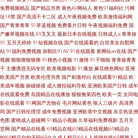
免费视频精品
国产精品另类
黄色AV网站人
黄色91福利社
污网
址18禁
国产高清不卡二区
成人午夜视频免费
欧美激情福利网
国产青青青草
91草逼视频
免费看片日韩
午夜视频福利免费
国
产嫩草视频在线
69叉叉叉
最新日本在线视频
日韩成人a
青青操
91
五月天婷婷
91短视频在线
国产在线观看的
白丝美女自慰网
站
91福利免费视频
加勒比91AV
91在线观看
黄网站av在线
国产
视频
狠狠擼狠狠擼
91桃色小视频
91激情
91干啪啪
青青操青青
干
主播诱惑无码专区
欧美视频电影
91播放
麻豆桃色网站
亚洲
欧美国产另类
欧美伦理另类
国产刺激对白
在线观看91精品
欧
美成年视频
操碰操揉
成人微拍福利导航
亚洲欧美国产日韩
成年
在线观看免费
岛国精品在线播放
狠狠撸第四色
欧美一页
女同电
影在线观看
91网国产尤物在
毛片网站黄色
狼人三级片
高清男
同
国产日韩伦理淫
成年免费视频
亚洲欧美中文视频
东京热亚洲
色图
蜜桃成人超碰网
91精品小视频
久草福利免费视影
五月天
堂网
国产精品在线看
69精品在线|69精品在线视频|69精品自
拍|69精品自拍无码|69久久成人精品|69人人超碰在线|69视频入